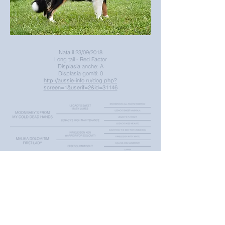
Nata il 23/09/2018
Long tail - Red Factor
Displasia anche: A
Displasia gomiti: 0
http://aussie-info.ru/dog.php?
screen=1&userif=2&id=31146